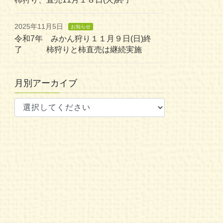
2025年11月5日
お知らせ
令和7年 みかん狩り１１月９日(日)終
了 柿狩りと柿直売は継続実施
月別アーカイブ