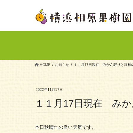
コ
ナ
ン
ビ
テ
ゲ
ン
ー
ツ
シ
へ
ョ
ス
ン
キ
に
ッ
移
HOME
お知らせ
１１月17日現在 みかん狩りと浜柿
プ
動
2022年11月17日
１１月17日現在 み
本日秋晴れの良い天気です。