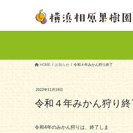
コ
ナ
ン
ビ
テ
ゲ
ン
ー
ツ
シ
へ
ョ
ス
ン
キ
に
ッ
移
HOME
お知らせ
令和４年みかん狩り終了
プ
動
2022年11月19日
令和４年みかん狩り終
令和4年のみかん狩りは、終了しま