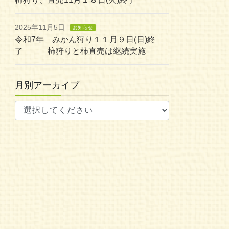
2025年11月5日
お知らせ
令和7年 みかん狩り１１月９日(日)終
了 柿狩りと柿直売は継続実施
月別アーカイブ